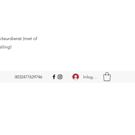
aiteurdienst (met of
elling!
Inloggen
0032477629746