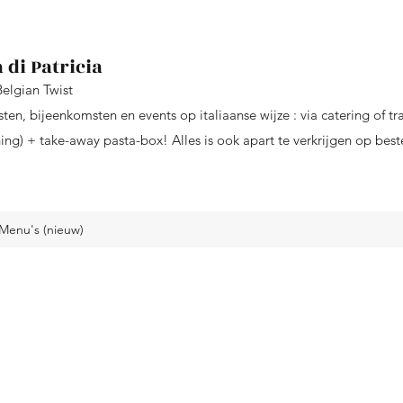
 di Patricia
Belgian Twist
sten, bijeenkomsten en events op italiaanse wijze : via catering of tr
ng) + take-away pasta-box! Alles is ook apart te verkrijgen op best
Menu's (nieuw)