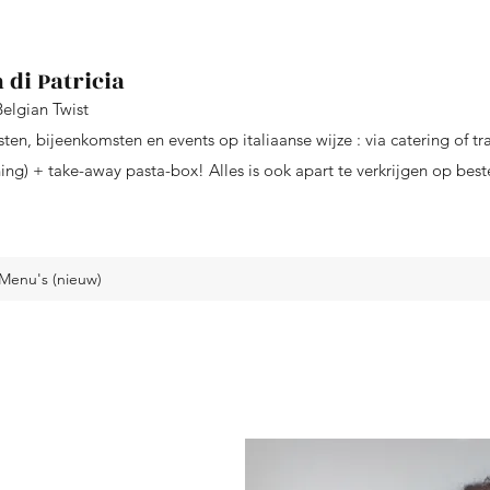
 di Patricia
Belgian Twist
sten, bijeenkomsten en events op italiaanse wijze : via catering of tr
ng) + take-away pasta-box! Alles is ook apart te verkrijgen op best
Menu's (nieuw)