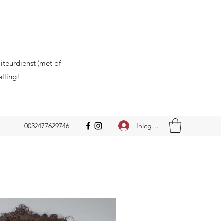
aiteurdienst (met of
elling!
Inloggen
0032477629746