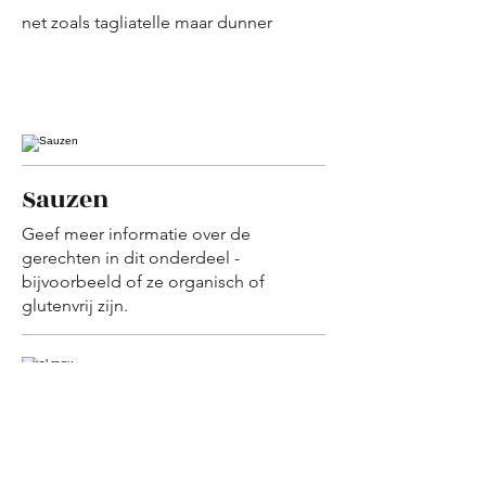
net zoals tagliatelle maar dunner
Sauzen
Geef meer informatie over de
gerechten in dit onderdeel -
bijvoorbeeld of ze organisch of
glutenvrij zijn.
al ragu
een rijke tomatensaus gevuld met zeer
fijn gesneden ossenhaas, wortelen en